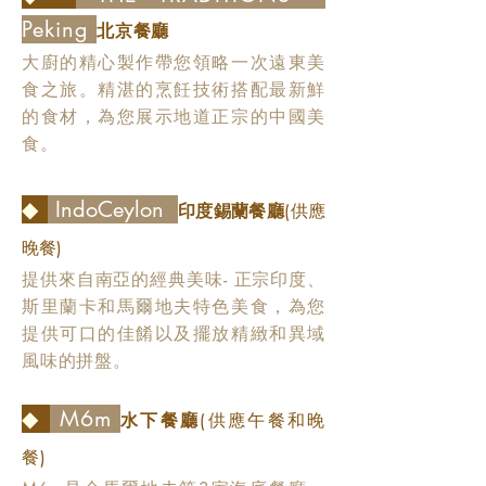
Peking
北京餐廳
大廚的精心製作帶您領略一次遠東美
食之旅。精湛的烹飪技術搭配最新鮮
的食材，為您展示地道正宗的中國美
食。
◆
IndoCeylon
印度錫蘭餐廳
(供應
晚餐)
提供來自南亞的經典美味- 正宗印度、
斯里蘭卡和馬爾地夫特色美食，為您
提供可口的佳餚以及擺放精緻和異域
風味的拼盤。
◆
M6m
水下餐廳
(供應午餐和晚
餐)