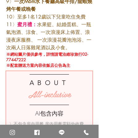
9〉
一次M6m水下餐廳高級牛排/龍蝦燒
烤午餐或晚餐
10〉至多1名12歲以下兒童吃住免費
11〉
蜜月禮：
水果籃、結婚蛋糕、一瓶
氣泡酒、涼食、一次浪漫床上佈置、浪
漫夜床服務、 一次浪漫花瓣泡泡浴、一
次兩人日落雞尾酒以及小食。
※網站圖片僅供參考，詳情請電洽維珍旅行02-
77447222
※配套贈送方案內容依飯店公告為主
ABOUT
All-inclusive
​AI包含內容
〉不包含房內用餐,房內用餐需額外收費
〉
早餐:
每日 7:00-10:00 在THE PALMS