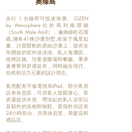
奧臻島
步行 1 分鐘即可抵達海灘。 OZEN
by Atmosphere位於馬列南環礁
（South Male Atoll），遍佈綠松石環
礁,擁有41棟沙灘別墅,坐落于風景如
畫、沙質鬆軟的原始沙灘上，提供全
年開放的室外游泳池、私人海灘區、
燒烤設施、兒童遊樂場和餐廳。秉承
著奢華與舒適並存，同時融合現代、
自然和活力元素的設計理念。
客房配有平板電視和iPad。部分客房
設有休息區，可供客人放鬆身心。客
房還提供水壺、帶浴缸的私人浴室以
及額外的浴袍和拖鞋。度假村亦設有
24小時前台、共用休息室、美髮店和
禮品店。