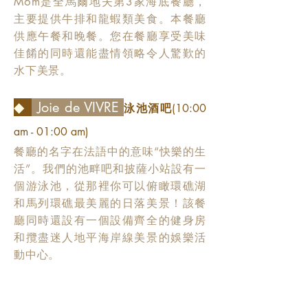
M6m是全馬爾地夫第3家海底餐廳，
主要提供牛排和龍蝦類美食。本餐廳
供應午餐和晚餐。您在餐廳享受美味
佳餚的同時還能盡情領略令人驚歎的
水下美景。
◆
Joie de VIVRE
泳池酒吧
(10:00
am - 01:00 am)
餐廳的名字在法語中的意味“快樂的生
活”。我們的池畔吧和披薩小站設有一
個游泳池，從那裡你可以俯瞰環礁湖
和馬列環礁最美麗的日落美景！該餐
廳同時還設有一個設備齊全的健身房
和攬盡迷人地平海岸線美景的娛樂活
動中心。