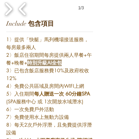
1/3
Include
包含項目
1〉提供「快艇」馬列機場接送服務，
每房最多兩人
2〉飯店住宿期間每房提供兩人早餐+午
餐+晚餐+
特別升級AI全包
3〉已包含飯店服務費10%及政府稅收
12%
4〉免費公共區域及房間內WIFI上網
5〉入住期間
每人贈送一次 60分鐘SPA
(SPA服務中心 或 1次開放水域潛水)
6〉一次免費戶外活動
7〉免費使用水上無動力設備
8〉每天2次戶外浮潛，且免費提供浮潛
設備