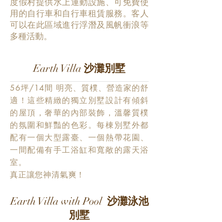
度假村提供水上運動設施、可免費使
用的自行車和自行車租賃服務。客人
可以在此區域進行浮潛及風帆衝浪等
多種活動。
Earth Villa
沙灘別墅
56坪/14間 明亮、質樸、營造家的舒
適！這些精緻的獨立別墅設計有傾斜
的屋頂，奢華的內部裝飾，溫馨質樸
的氛圍和鮮豔的色彩。每棟別墅外都
配有一個大型露臺、一個熱帶花園、
一間配備有手工浴缸和寬敞的露天浴
室。
真正讓您神清氣爽！
Earth Villa with Pool
沙灘泳池
別墅