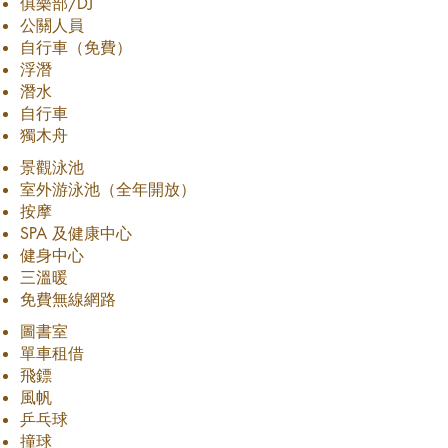
俱樂部/DJ
公關人員
自行車（免費）
浮潛
潛水
自行車
獨木舟
景觀泳池
室外游泳池（全年開放）
按摩
SPA 及健康中心
健身中心
三溫暖
免費無線網路
圖書室
單車租借
飛鏢
風帆
乒乓球
撞球