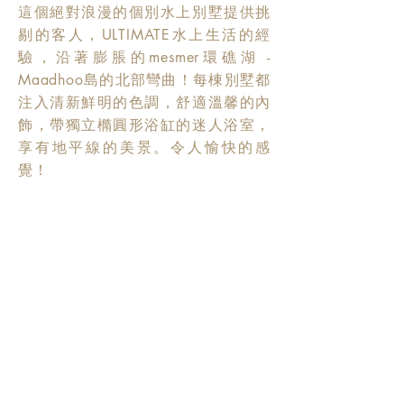
這個絕對浪漫的個別水上別墅提供挑
剔的客人，ULTIMATE水上生活的經
驗，沿著膨脹的mesmer環礁湖 -
Maadhoo島的北部彎曲！每棟別墅都
注入清新鮮明的色調，舒適溫馨的內
飾，帶獨立橢圓形浴缸的迷人浴室，
享有地平線的美景。令人愉快的感
覺！