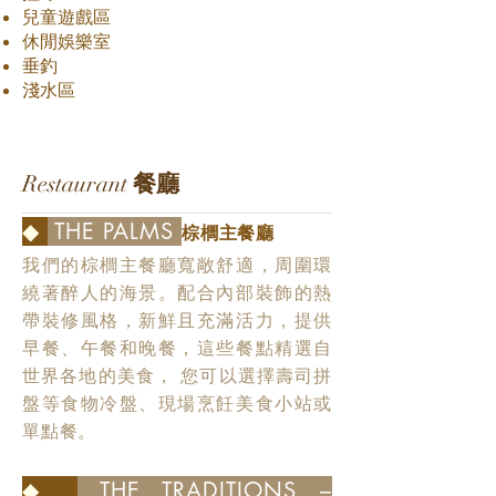
兒童遊戲區
休閒娛樂室
垂釣
淺水區
Restaurant
餐廳
◆
THE PALMS
棕櫚主餐廳
我們的棕櫚主餐廳寬敞舒適，周圍環
繞著醉人的海景。配合內部裝飾的熱
帶裝修風格，新鮮且充滿活力，提供
早餐、午餐和晚餐，這些餐點精選自
世界各地的美食， 您可以選擇壽司拼
盤等食物冷盤、現場烹飪美食小站或
單點餐。
◆
THE TRADITIONS –