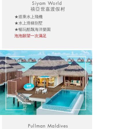
Siyam World
禧亞世嘉渡假村
★搭乘水上飛機
★水上滑梯別墅
★暢玩酷飄海洋樂園
泡泡願望一次滿足
Pullman Maldives