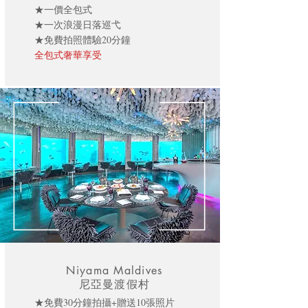
★一價全包式
★一次浪漫日落巡弋
★免費拍照體驗20分鐘
全包式奢華享受
Niyama Maldives
尼亞曼渡假村
★免費30分鐘拍攝+贈送10張照片