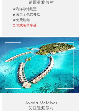
鉑爾曼渡假村
★海洋泳池別墅
★豪華全包式餐飲
★免費瑜伽
全包式奢華享受
Ayada Maldives
艾亞達渡假村