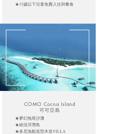
★15歲以下兒童免費入住與餐食
COMO Cocoa Island
可可亞島
★夢幻拖尾沙灘
★絕佳浮潛島
★多尼漁船造型木造VILLA