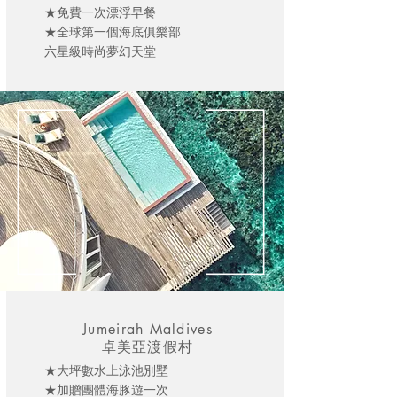
★免費一次漂浮早
餐
★全球第一個海底俱樂部
六星級時尚夢幻天堂
Jumeirah Maldives
卓美亞渡假村
★大坪數水上泳池別墅
★加贈團體海豚遊一次