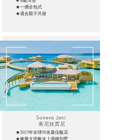
★A級浮潛
★一價全包式
★適合親子共遊
Soneva Jani
索尼娃賈尼
★2023年全球50名最佳飯店
★奢華大坪數水上滑梯別墅