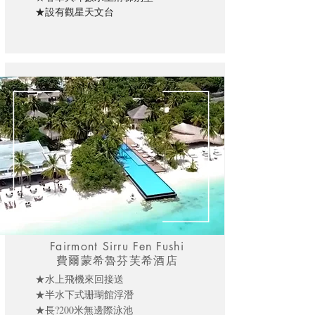
★設有觀星天文台
Fairmont Sirru Fen Fushi
費爾蒙希魯芬芙希酒店
★水上飛機來回接送
★半水下式珊瑚館浮潛
★長?200米無邊際泳池