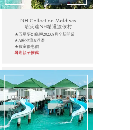
NH Collection Maldives
哈沃達NH精選渡假村
★五星夢幻島嶼2023.8月全新開業
★A級沙灘&浮潛
★孩童優惠價
暑期親子推薦