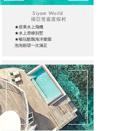
Siyam World
禧亞世嘉渡假村
★搭乘水上飛機
★水上滑梯別墅
★暢玩酷飄海洋樂園
泡泡願望一次滿足