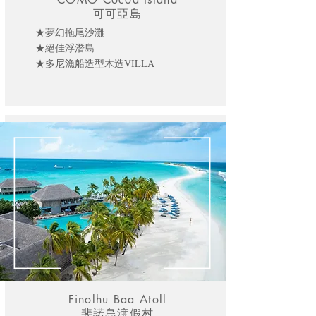
可可亞島
★夢幻拖尾沙灘
★絕佳浮潛島
★多尼漁船造型木造VILLA
Finolhu Baa Atoll
斐諾島渡假村