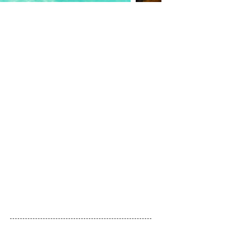
入住活動
(活動項目依入住實際公告為主)
•免費祕探無人島一次
•贈送每人一次30分鐘SPA
•一次日落巡航
•一次浪漫晚餐佈置
•免費日出日落瑜伽課程
•免費使用浮潛設備
•免費團體活動 -每周星空電影