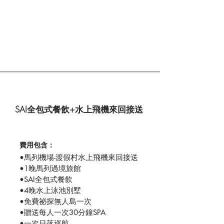
SAI全包式餐飲+水上飛機來回接送
費用包含：
•馬列機場-渡假村水上飛機來回接送
•1晚馬列過境旅館
•SAI全包式餐飲
•4晚水上泳池別墅
•免費祕探無人島一次
•贈送每人一次30分鐘SPA
•一次日落巡航