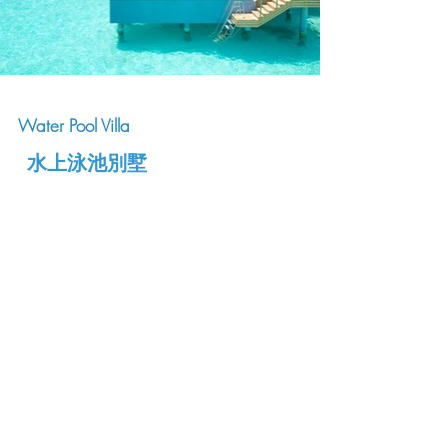
Water Pool Villa
水上泳池別墅
配有所有現代舒適設施，設有寬敞的臥室享
有潟湖的壯麗景色，浴室配有獨立浴缸、雙
水槽和花灑淋浴，甲板設有私人游泳池並可
通往大海。
寬敞
大型
泡澡
​泳池
浴缸
空間