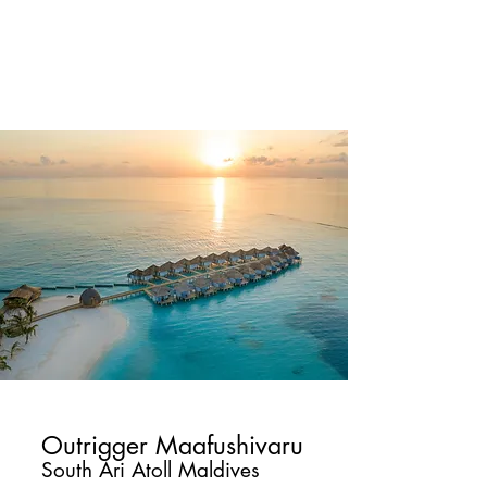
密水島”，是一座精品小島長度僅35米，
現代舒適建築風格和設施具有時尚別緻質
感，可體驗多達20個潛水點的海底世界
奇觀並觀賞附近的鯨鯊。
Outrigger Maafushivaru
South Ari Atoll Maldives