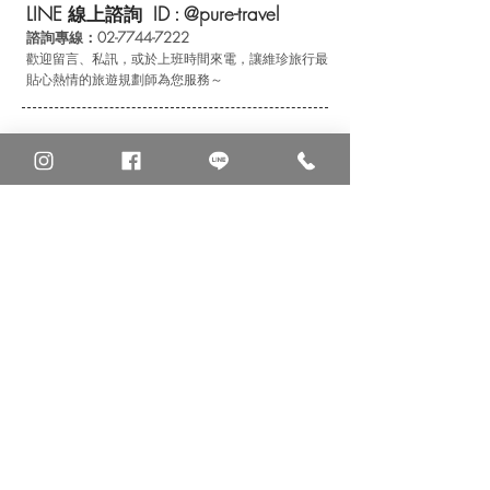
LINE
線上諮詢 ID :
@pure-travel
諮詢專線：02-7744-7222
歡迎留言、私訊，或於上班時間來電，讓維珍旅行最
貼心熱情的旅遊規劃
師為您服務～
Q
A
&
有任何問題歡迎洽詢專人服務
Q：預購訂金為多少?何時需付尾款？
A：於預訂時，支付訂金每人總費用一半即可
預購五晚優惠住宿方案；尾款於出發45天前
付清，並告知入住名單。
Q：若因個人因素取消訂單或更改行程，會收
取費用嗎？
A：若屬個人意願取消或更改行程則需依照
「旅遊定型化契約」規定收取相關費用。