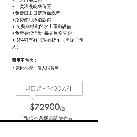
•一次浪漫晚餐佈置
•免費日出日落瑜伽課程
•免費使用浮潛設備
• 免費非機動的水上運動設備
•免費團體活動 -每周星空電影
• SPA可享有10%的折扣（需提前預
約）
費用不包含：
•
期間小費、個人消費等
即日起 - 9/30入住
00
$729
起
*報價不含機票請洽專員