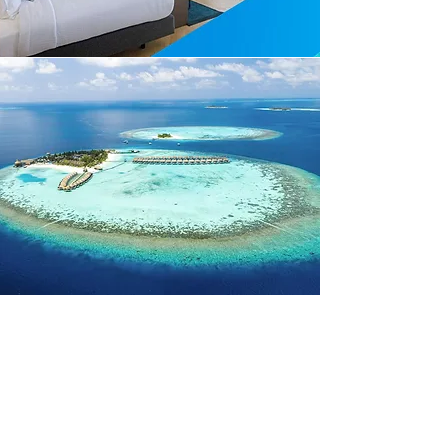
Outrigger Maafushivaru
Maldives
距離馬列機場僅25分鐘水上飛機路程，
島嶼像珍珠一樣閃閃發光當地人稱為“秘