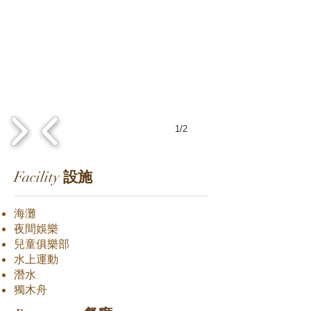
1/2
Facility
設施
海灘
夜間娛樂
兒童俱樂部
水上運動
潛水
獨木舟