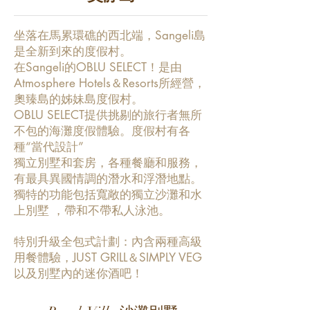
坐落在馬累環礁的西北端，Sangeli島
是全新到來的度假村。
在Sangeli的OBLU SELECT！是由
Atmosphere Hotels＆Resorts所經營，
奧臻島的姊妹島度假村。
OBLU SELECT提供挑剔的旅行者無所
不包的海灘度假體驗。度假村有各
種“當代設計”
獨立別墅和套房，各種餐廳和服務，
有最具異國情調的潛水和浮潛地點。
獨特的功能包括寬敞的獨立沙灘和水
上別墅 ，帶和不帶私人泳池。
特別升級全包式計劃：內含兩種高級
用餐體驗，JUST GRILL＆SIMPLY VEG
以及別墅內的迷你酒吧！