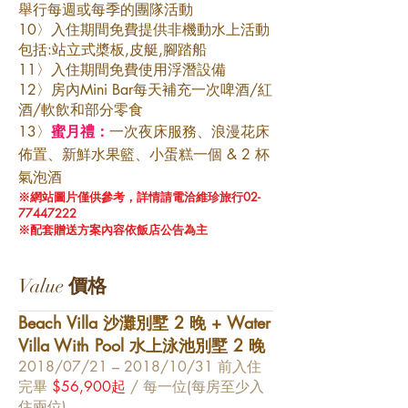
舉行每週或每季的團隊活動
10
〉
入住期間免費提供非機動水上活動
包括:站立式槳板,皮艇,腳踏船
11
〉
入住期間免費使用浮潛設備
12
〉
房內Mini Bar每天補充一次啤酒/紅
酒/軟飲和部分零食
13〉
蜜月禮：
一次夜床服務、浪漫花床
佈置、新鮮水果籃、小蛋糕一個 & 2 杯
氣泡酒
※網站圖片僅供參考，詳情請電洽維珍旅行02-
77447222
※配套贈送方案內容依飯店公告為主
Value
價格
Beach Villa 沙灘別墅 2 晚 + Water
Villa With Pool 水上泳池別墅 2 晚
2018/07/21 – 2018/10
/31
前入住
完畢
$56,900起
/ 每一位(每房至少入
住兩位)