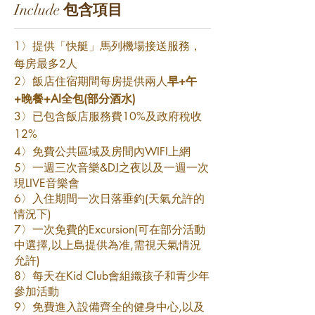
Include
包含項目
1〉提供「快艇」馬列機場接送服務，
每房最多2人
2〉飯店住宿期間每房提供兩人
早+午
+晚餐+AI全包(部分酒水)
3
〉
已包含飯店服務費10%及政府稅收
12%
4〉免費公共區域及房間內WIFI上網
5
〉
一週三次音樂&DJ之夜以及一週一次
現LIVE音樂會
6
〉
入住期間一次日落垂釣(天氣允許的
情況下)
7
〉
一次免費的Excursion(可在部分活動
中選擇,以上島提供為准,需視天氣情況
允許)
8
〉
每天在Kid Club會組織孩子和青少年
參加活動
9
〉
免費進入設備齊全的健身中心,以及