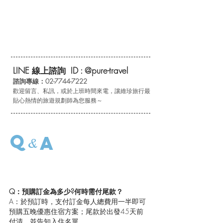
•加贈團體海豚遊一次
LINE
線上諮詢 ID :
@pure-travel
諮詢專線：02-7744-7222
歡迎留言、私訊，或於上班時間來電，讓維珍旅行最
貼心熱情的旅遊規劃
師為您服務～
Q
A
&
有任何問題歡迎洽詢專人服務
Q：預購訂金為多少?何時需付尾款？
A：於預訂時，支付訂金每人總費用一半即可
預購五晚優惠住宿方案；尾款於出發45天前
付清，並告知入住名單。