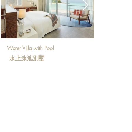
Water Villa with Pool
水上泳池別墅
寬敞舒適大坪數的水
上別墅可直通潟湖，下
層甲板設有大型私人無邊泳池和休憩區，上
層屋頂露台視野廣闊可遼望島嶼美景
，帶有
浴缸和雙人盥洗設備。
百坪
大型
屋頂
​泳池
露台
空間