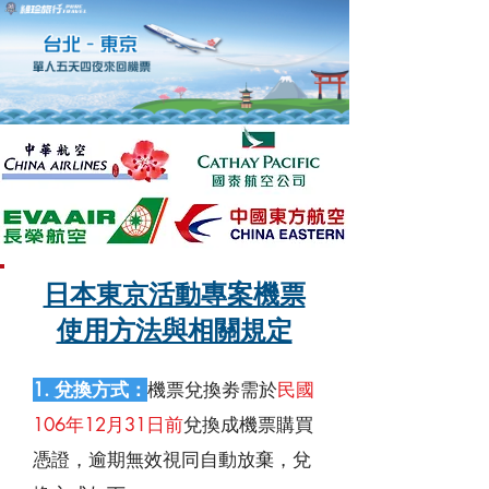
日本東京活動專案機票
使用方法與相關規定
1. 兌換方式：
機票兌換劵需於
民國
106年12月31日前
兌換成機票購買
憑證，逾期無效視同自動放棄，兌