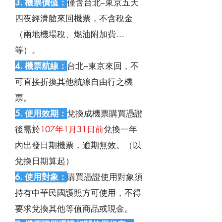
3. 機票價值：
僅含台北–東京五天
四夜經濟艙來回機票，不含稅金
（兩地機場稅、燃油附加費…
等）。
4. 機票航線：
台北–東京來回，不
可直接折換其他航線自由行之機
票。
5. 使用效期：
兌換成機票購買憑證
後需於
107年1月31日前
兌換一年
內出發日期機票，逾期無效。（以
兌換日期算起）
6. 使用對象：
購買憑證使用對象須
持有中華民國護照方可使用，不得
要求兌換其他等值商品或現金。