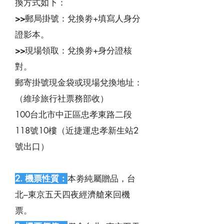
換方式如下：
>>
郵局掛號：兌換劵+填寫人身分
證影本。
>>
現場領取：兌換劵+身分證核
對。
郵寄掛號現金袋或現場兌換地址：
（維珍旅行社票務部收）
100台北市中正區忠孝東路二段
118號10樓（近捷運忠孝新生站2
號出口）
2. 機票性質：
本劵純屬贈品，台
北–東京五天四夜經濟艙來回機
票。