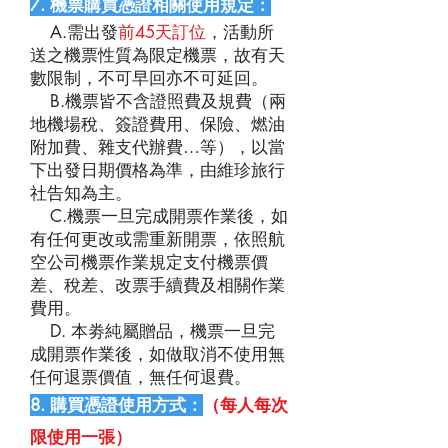
7. 機票購買憑證相關使用規定：
A.需出發
前45天訂位
，活動所
送之機票性質為限定機票，故有天
數限制，不可早回亦不可延回。
B.機票皆不含證照費及規費（兩
地機場稅、簽證費用、保險、燃油
附加費、雜支代辦費…等），以當
下出發日期價格為準，由維珍旅行
社告知為主。
C.機票一旦完成開票作業後，如
有任何更改或需重新開票，依照航
空公司機票作業規定支付機票價
差、稅差、改票手續費及相關作業
費用。
D. 本劵純屬贈品，機票一旦完
成開票作業後，如做取消不使用無
任何退票價值，無任何退費。
8. 購買憑證使用方式：
（每人每次
限使用一張）