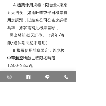
A.機票使用規範：限台北–東京
五天四夜。如逢旺季或平日機票費
用之調漲，以航空公司公布之調幅
為準，旅客需補足機票差額，
需出發前45天訂位。（過年/春
節/連休期間恕不適用）
B.機票使用航班限定：以兌換
中華航空
H艙(去程限搭時段
12:00~23:59)。
或
長
榮航空
V艙(去程限搭時段
12:00~23:59)。
或
國
泰航空
Q艙。